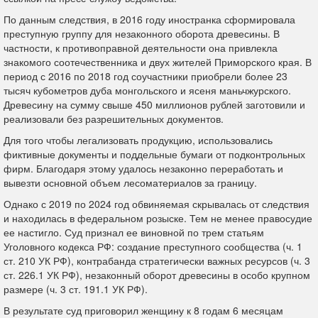
По данным следствия, в 2016 году иностранка сформировала
преступную группу для незаконного оборота древесины. В
частности, к противоправной деятельности она привлекла
знакомого соотечественника и двух жителей Приморского края. В
период с 2016 по 2018 год соучастники приобрели более 23
тысяч кубометров дуба монгольского и ясеня маньчжурского.
Древесину на сумму свыше 450 миллионов рублей заготовили и
реализовали без разрешительных документов.
Для того чтобы легализовать продукцию, использовались
фиктивные документы и поддельные бумаги от подконтрольных
фирм. Благодаря этому удалось незаконно переработать и
вывезти основной объем лесоматериалов за границу.
Однако с 2019 по 2024 год обвиняемая скрывалась от следствия
и находилась в федеральном розыске. Тем не менее правосудие
ее настигло. Суд признал ее виновной по трем статьям
Уголовного кодекса РФ: создание преступного сообщества (ч. 1
ст. 210 УК РФ), контрабанда стратегически важных ресурсов (ч. 3
ст. 226.1 УК РФ), незаконный оборот древесины в особо крупном
размере (ч. 3 ст. 191.1 УК РФ).
В результате суд приговорил женщину к 8 годам 6 месяцам