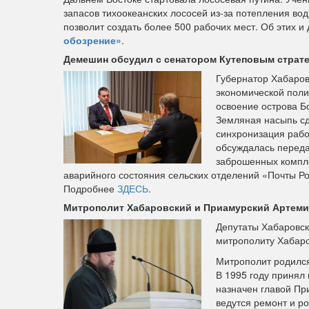
запасов тихоокеанских лососей из-за потепления вод
позволит создать более 500 рабочих мест. Об этих 
обозрение»
.
Демешин обсудил с сенатором Кутеповым страте
Губернатор Хабаров
экономической поли
освоение острова Б
Земляная насыпь сда
синхронизация рабо
обсуждалась переда
заброшенных компле
аварийного состояния сельских отделений «Почты Р
Подробнее
ЗДЕСЬ
.
Митрополит Хабаровский и Приамурский Артеми
Депутаты Хабаровск
митрополиту Хабаро
Митрополит родился
В 1995 году принял
назначен главой Пр
ведутся ремонт и р