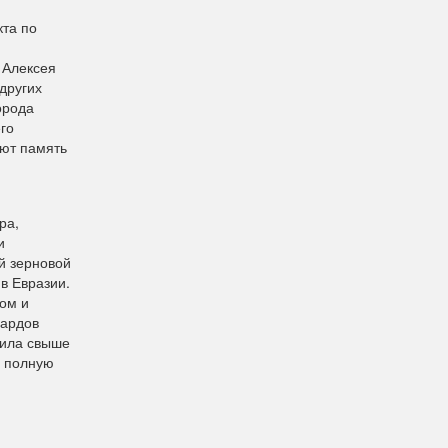
кта по
 Алексея
других
орода
его
яют память
ра,
и
й зерновой
в Евразии.
ом и
иардов
жила свыше
а полную