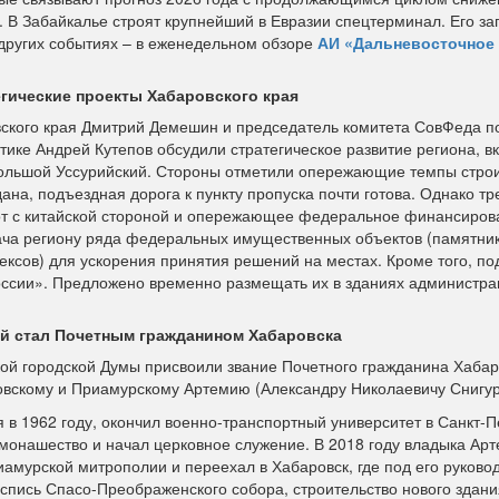
. В Забайкалье строят крупнейший в Евразии спецтерминал. Его за
и других событиях – в еженедельном обзоре
АИ «Дальневосточное
гические проекты Хабаровского края
ского края Дмитрий Демешин и председатель комитета СовФеда п
тике Андрей Кутепов обсудили стратегическое развитие региона, в
ольшой Уссурийский. Стороны отметили опережающие темпы строи
на, подъездная дорога к пункту пропуска почти готова. Однако тр
т с китайской стороной и опережающее федеральное финансиров
ча региону ряда федеральных имущественных объектов (памятник
ксов) для ускорения принятия решений на местах. Кроме того, по
оссии». Предложено временно размещать их в зданиях администр
й стал Почетным гражданином Хабаровска
ой городской Думы присвоили звание Почетного гражданина Хабар
вскому и Приамурскому Артемию (Александру Николаевичу Снигур
 в 1962 году, окончил военно-транспортный университет в Санкт-П
 монашество и начал церковное служение. В 2018 году владыка Ар
иамурской митрополии и переехал в Хабаровск, где под его руково
оспись Спасо-Преображенского собора, строительство нового здани