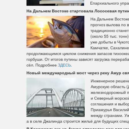
Епархиального упра
На Дальнем Востоке стартовала Лососевая путин
На Дальнем Востоке
прогноз вылова по 
традиционно станет 
(около 55 тыс. тон
уже добыты в Чукот
Камчатке, Сахалине
продолжающимся циклом снижения запасов тихоокеан
горбуши. От итогов путины зависят загрузка перер
сёл. Подробнее
ЗДЕСЬ
.
Новый международный мост через реку Амур свя
Инженерное решени
Амурскую область (
железнодорожный пе
и Северный морско
соглашения и выбо
Приамурья Василий 
между странами. Уж
а в селе Джалинда строится жильё для будущих спе
В Комсомольске-на-Амуре определен дом для нан