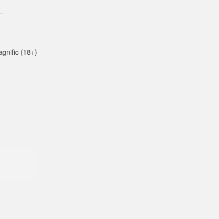
—
gnific (18+)