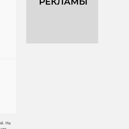
ий. На
ния