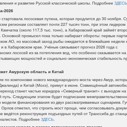
вления и развитие Русской классической школы. Подробнее
ЗДЕСЬ
а-2026
 стартовала лососевая путина, которая продлится до 30 ноября.
всем регионам составляет почти 227 тысяч тонн, при этом лидером
Камчатка (около 117,5 тыс. тонн), а Хабаровский край займёт втор
н). Основной промысел пока только набирает обороты: первые парт
ском АО, но массовый заход рыбы ожидается в ближайшие недели 
 и в Хабаровском крае. Учёные связывают прогноз 2026 года с
ских лососей из-за потепления вод, что особенно сказывается на
абатывающих мощностей и социально-экономическая стабильность 
жет Амурскую область и Китай
е по компоновке нового международного моста через Амур, котор
Джалинда) и Китай (Мохэ), примут в июне. Совмещённый автомоби
реход станет частью коридора «Северный транзит» с выходом на 
й путь. Следующим этапом будет подписание межправительственн
р модели финансирования из двух рассматриваемых сценариев. Г
Орлов отметил, что строить мост проще, чем согласовывать доку
е ведётся реконструкция подъездных путей от Транссиба до станц
циалистов. Подробнее
ЗДЕСЬ
.
есения мурала в рамках патриотического проекта