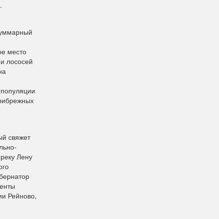
.
 Суммарный
ое место
ии лососей
на
 популяции
прибрежных
ый свяжет
льно-
реку Лену
ого
убернатор
менты
ии Рейново,