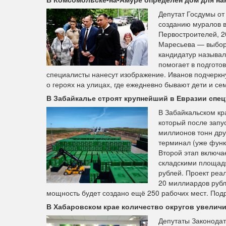
Депутат Госдумы от
созданию муралов 
Первостроителей, 2
Маресьева — выбор 
кандидатур называл
помогает в подготов
специалисты нанесут изображение. Иванов подчеркн
о героях на улицах, где ежедневно бывают дети и с
В Забайкалье строят крупнейший в Евразии спе
В Забайкальском кр
который после запу
миллионов тонн дру
терминал (уже фун
Второй этап включа
складскими площадя
рублей. Проект реа
20 миллиардов рубл
мощность будет создано ещё 250 рабочих мест. По
В Хабаровском крае количество округов увеличи
Депутаты Законодат