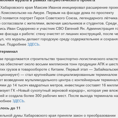
 Хабаровского края Максим Иванов инициировал расширение прое
в Комсомольске-на-Амуре. Первым на фасаде дома по проспекту
0 появится портрет Героя Советского Союза, легендарного лётчика
согласовали с жителями, включая школьников и студентов. Среди 
ись Иван Сидоренко и участник СВО Евгений Ян. Администрация г
ке фасада к работе: стену очистят от лишних конструкций, после ч
ул, что муралы делают городскую среду содержательнее и сохран
емьи. Подробнее
ЗДЕСЬ
.
цтерминал
ае продолжается строительство транспортно-логистического класте
ска обеспечит около восьми миллионов тонн продукции АПК и шест
гих грузов в товарообороте с Китаем. Первый этап — Забайкальски
кционирует) — стал крупнейшим специализированным терминалом 
ет возведение мультимодального центра с контейнерным терминал
ми до 14 тысяч квадратных метров, инвестиции составят 16 милл
лизует ГК «Новый сухопутный зерновой коридор», которая уже вло
ей и создала более 300 рабочих мест. После выхода терминала н
дробнее
ЗДЕСЬ
.
лось до 11
ельной думы Хабаровского края приняли закон о преобразовании