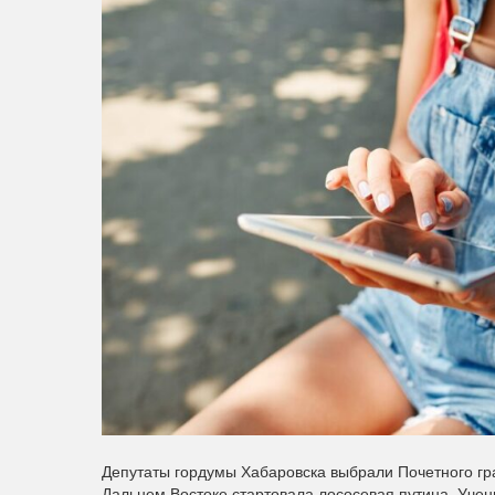
Депутаты гордумы Хабаровска выбрали Почетного гр
Дальнем Востоке стартовала лососевая путина. Уче