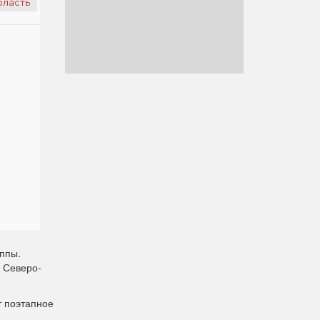
бласть
ппы.
 Северо-
т поэтапное