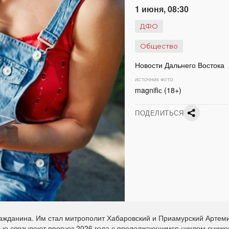
1 июня, 08:30
ДФО
Общество
Новости Дальнего Востока
ИСТОЧНИК ФОТО
magnifiс (18+)
ПОДЕЛИТЬСЯ
ажданина. Им стал митрополит Хабаровский и Приамурский Артем
ные связывают прогноз 2026 года с продолжающимся циклом сниже