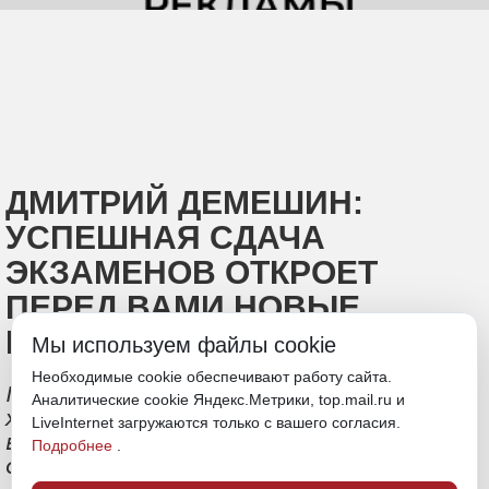
ДМИТРИЙ ДЕМЕШИН:
УСПЕШНАЯ СДАЧА
ЭКЗАМЕНОВ ОТКРОЕТ
ПЕРЕД ВАМИ НОВЫЕ
ВОЗМОЖНОСТИ
Мы используем файлы cookie
Необходимые cookie обеспечивают работу сайта.
Губернатор посетил пункт сдачи ЕГЭ по
Аналитические cookie Яндекс.Метрики, top.mail.ru и
химии в Хабаровске и рассказал
LiveInternet загружаются только с вашего согласия.
выпускникам о возможностях для
Подробнее
.
абитуриентов в регионе