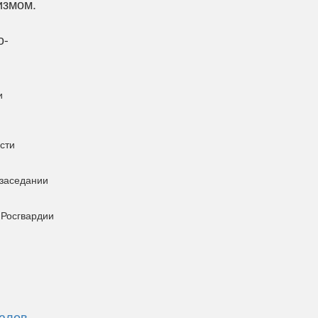
измом.
и
о-
и
сти
 заседании
 Росгвардии
галов