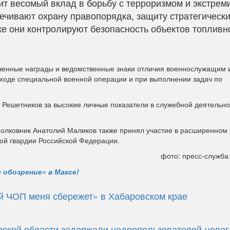
ит весомый вклад в борьбу с терроризмом и экстрем
ечивают охрану правопорядка, защиту стратегическ
же они контролируют безопасность объектов топливн
твенные награды и ведомственные знаки отличия военнослужащим 
 ходе специальной военной операции и при выполнении задач по
Решетников за высокие личные показатели в служебной деятельно
-полковник Анатолий Маликов также принял участие в расширенном
ной гвардии Российской Федерации.
фото: пресс-служба
 обозрение» в Максе!
й ЧОП меня сбережет» в Хабаровском крае
урской области задержали недропользователей-неле