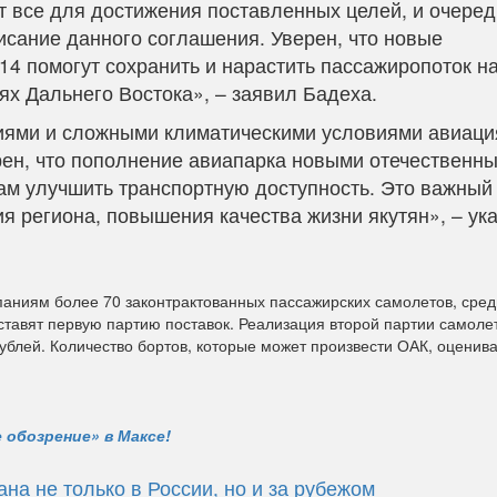
т все для достижения поставленных целей, и очере
исание данного соглашения. Уверен, что новые
14 помогут сохранить и нарастить пассажиропоток н
х Дальнего Востока», – заявил Бадеха.
риями и сложными климатическими условиями авиаци
рен, что пополнение авиапарка новыми отечественн
нам улучшить транспортную доступность. Это важный
я региона, повышения качества жизни якутян», – ук
паниям более 70 законтрактованных пассажирских самолетов, сред
оставят первую партию поставок. Реализация второй партии самоле
ублей. Количество бортов, которые может произвести ОАК, оценива
 обозрение» в Максе!
а не только в России, но и за рубежом