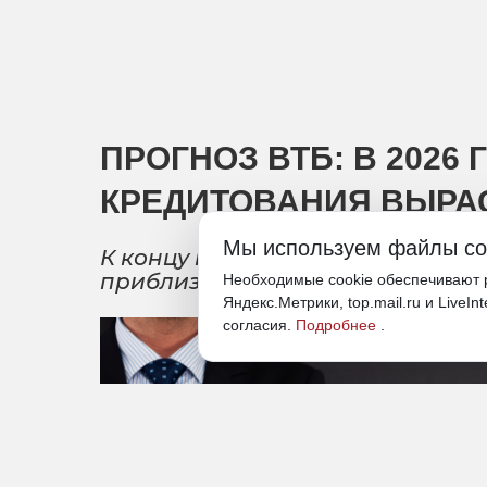
ПРОГНОЗ ВТБ: В 2026
КРЕДИТОВАНИЯ ВЫРАС
Мы используем файлы co
К концу года объем кредитного
приблизиться к 44 трлн рублей
Необходимые cookie обеспечивают р
Яндекс.Метрики, top.mail.ru и LiveIn
согласия.
Подробнее
.