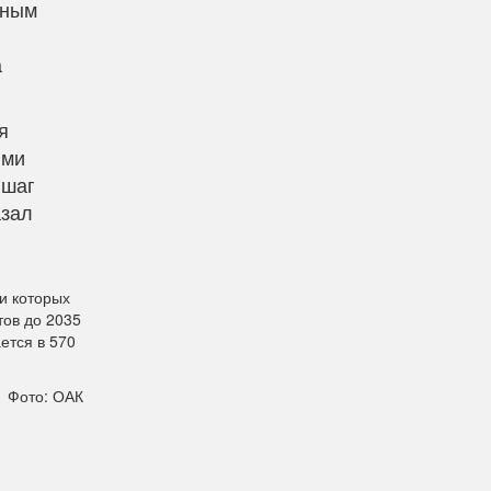
дным
а
я
ыми
 шаг
азал
и которых
тов до 2035
ется в 570
Фото: ОАК