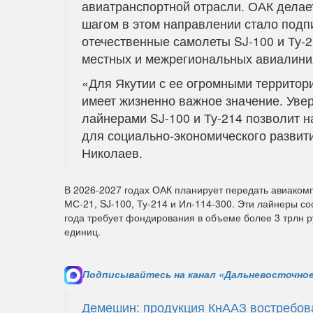
авиатранспортной отрасли. ОАК делае
шагом в этом направлении стало подп
отечественные самолеты SJ-100 и Ту-2
местных и межрегиональных авиалиния
«Для Якутии с ее огромными террито
имеет жизненно важное значение. Уве
лайнерами SJ-100 и Ту-214 позволит 
для социально-экономического развити
Николаев.
В 2026-2027 годах ОАК планирует передать авиаком
МС-21, SJ-100, Ту-214 и Ил-114-300. Эти лайнеры с
года требует фондирования в объеме более 3 трлн р
единиц.
Подписывайтесь на канал «Дальневосточное
Демешин: продукция КнААЗ востребован