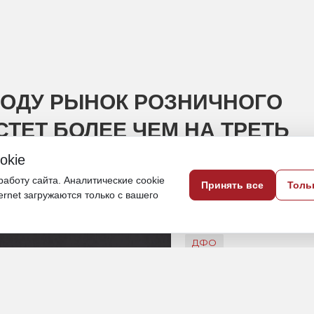
 ГОДУ РЫНОК РОЗНИЧНОГО
ТЕТ БОЛЕЕ ЧЕМ НА ТРЕТЬ
okie
 портфеля российских банков может
аботу сайта. Аналитические cookie
Принять все
Толь
ternet загружаются только с вашего
5 июня, 10:30
ДФО
Экономика и бизнес
ПОДЕЛИТЬСЯ