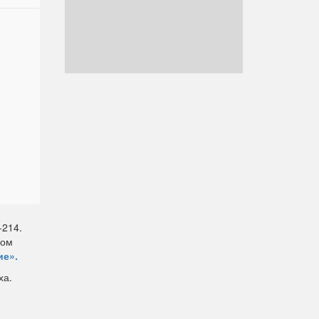
-214.
вом
ие».
ха.