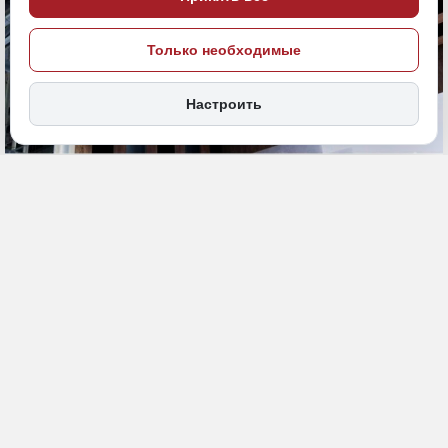
Только необходимые
Настроить
8 июля, 11:00
Камчатка
ПСБ
Экономика и бизнес
ИСТОЧНИК ФОТО
ERID
ПСБ
2W5zFHDDqH3
ПОДЕЛИТЬСЯ
ПСБ объявляет о продаже посредством публичного предложения
100% долей ООО «КМП Холод ЛТД», ООО «Оптима-Н», ООО
«Хладокомбинат».
Стартовая стоимость активов, продаваемых одним лотом,