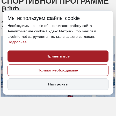
СПОРТИВНОЙ ПРОГРАММЕ
ВЭФ
Мы используем файлы cookie
Акватория залива Петра Великого
Необходимые cookie обеспечивают работу сайта.
примет три парусные регаты
Аналитические cookie Яндекс.Метрики, top.mail.ru и
LiveInternet загружаются только с вашего согласия.
Подробнее
.
Принять все
Только необходимые
Настроить
8 июля, 14:19