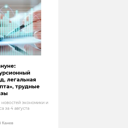
нуне:
курсионный
д, легальная
пта», трудные
азы
 новостей экономики и
а за 4 августа
 Канев