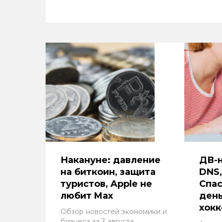
Накануне: давление
ДВ-н
на биткоин, защита
DNS,
туристов, Apple не
Спа
любит Max
день
хокк
Обзор новостей экономики и
бизнеса за 3 августа