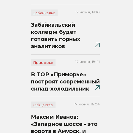
17 июня, 19:10
Забайкалье
Забайкальский
колледж будет
готовить горных
аналитиков
17 июня, 18:41
Приморье
В ТОР «Приморье»
построят современный
склад-холодильник
17 июня, 16:04
Общество
Максим Иванов:
«Западное шоссе - это
ворота в Амурск, и