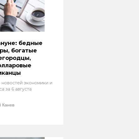
нуне: бедные
ры, богатые
егородцы,
олларовые
иканцы
 новостей экономики и
а за 6 августа
 Канев