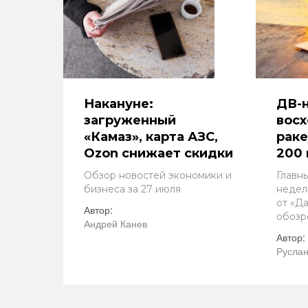
Накануне:
ДВ-н
загруженный
восх
«Камаз», карта АЗС,
раке
Ozon снижает скидки
200 
Обзор новостей экономики и
Главн
бизнеса за 27 июля
недел
от «Д
Автор:
обозр
Андрей Канев
Автор:
Руслан