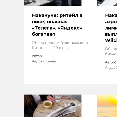
Накануне: ритейл в
Нака
пике, опасная
аэро
«Телега», «Яндекс»
лими
богатеет
выпл
Wild
Обзор новостей экономики и
бизнеса за 29 июля
Обзор
бизне
Автор:
Андрей Канев
Автор:
Андрей