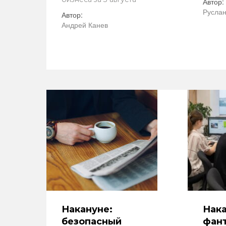
Автор:
Руслан
Автор:
Андрей Канев
Накануне:
Нака
безопасный
фант