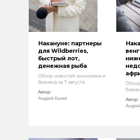
Накануне: партнеры
Нака
для Wildberries,
венг
быстрый лот,
ниж
денежная рыба
нед
афр
Обзор новостей экономики и
бизнеса за 7 августа
Обзор
бизнес
Автор:
Андрей Канев
Автор:
Андрей