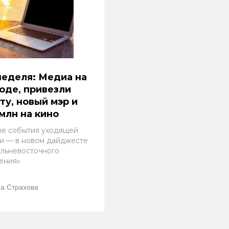
еделя: Медиа на
оде, привезли
ту, новый мэр и
млн на кино
ые события уходящей
и — в новом дайджесте
альневосточного
ения»
а Страхова