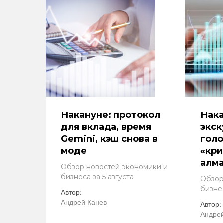
Накануне: протокол
Нака
для вклада, время
экс
Gemini, кэш снова в
голо
моде
«кри
алм
Обзор новостей экономики и
бизнеса за 5 августа
Обзор
бизнес
Автор:
Андрей Канев
Автор:
Андрей