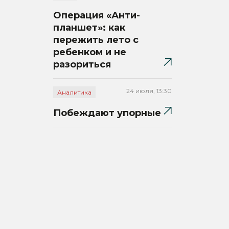
Операция «Анти-
планшет»: как
пережить лето с
ребенком и не
разориться
24 июля, 13:30
Аналитика
Побеждают упорные