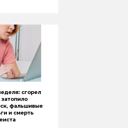
еделя: сгорел
 затопило
сск, фальшивые
ги и смерть
еиста