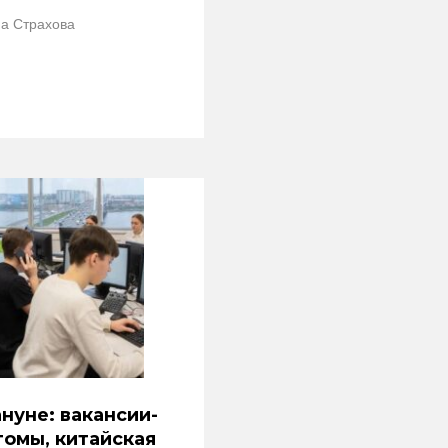
а Страхова
нуне: вакансии-
омы, китайская