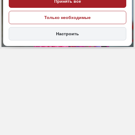
Принять все
Только необходимые
Настроить
2 июня, 19:23
ДФО
Общество
ПОДЕЛИТЬСЯ
Осенью 2026 года специально для детей и подростков от 6 до 14
лет ВТБ запустит онлайн-банк, где ребята смогут самостоятельно
следить за своими тратами, учиться копить и повышать
финансовую грамотность. Об этом в преддверии Петербургского