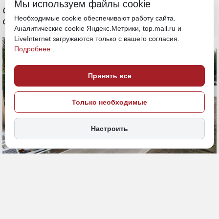
Мы используем файлы cookie
Объем инвестиций России в проект
Необходимые cookie обеспечивают работу сайта.
составит около 13 миллиардов рублей
Аналитические cookie Яндекс.Метрики, top.mail.ru и
LiveInternet загружаются только с вашего согласия.
Подробнее
.
Принять все
Только необходимые
Настроить
5 июня, 16:53
Приморье
Экономика и бизнес