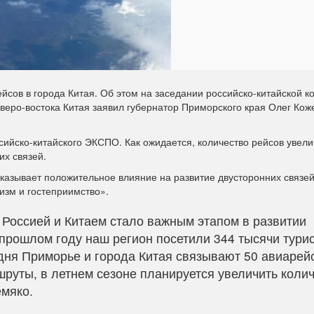
йсов в города Китая. Об этом на заседании российско-китайской к
еверо-востока Китая заявил губернатор Приморского края Олег Кож
сийско-китайского ЭКСПО. Как ожидается, количество рейсов увели
их связей.
оказывает положительное влияние на развитие двусторонних связей
изм и гостеприимство».
Россией и Китаем стало важным этапом в развитии
 прошлом году наш регион посетили 344 тысячи турис
дня Приморье и города Китая связывают 50 авиарей
уты, в летнем сезоне планируется увеличить коли
емяко.