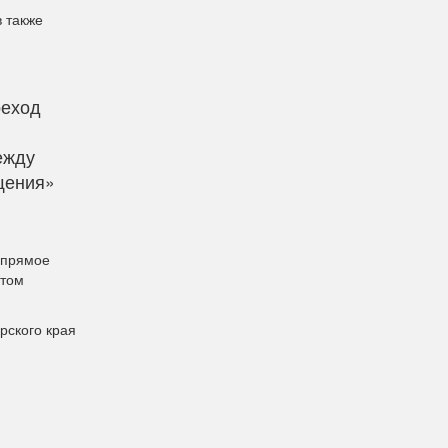
 также
реход
ежду
щения»
ь прямое
этом
рского края