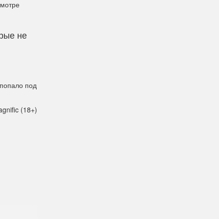
смотре
рые не
 попало под
gnific (18+)