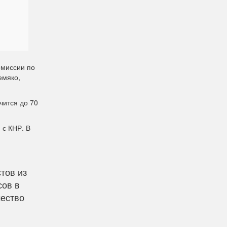
омиссии по
емяко,
чится до 70
 с КНР. В
тов из
сов в
чество