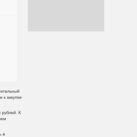
питальный
и к закупке
 рублей. К
ием
ь в