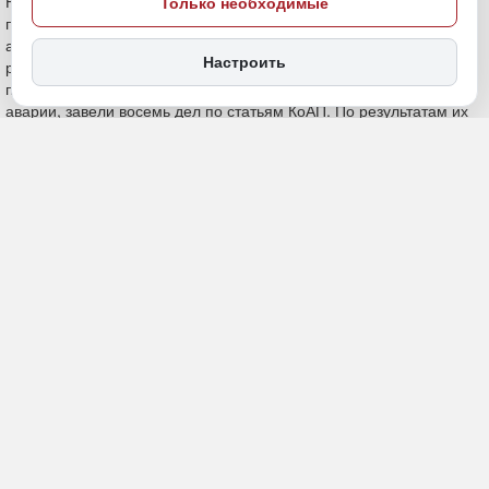
Только необходимые
Настроить
14 мая, 10:30
Хабаровский край
Общество
ПОДЕЛИТЬСЯ
Населению рабочего поселка Охотск сделали перерасчет за
подачу тепла на сумму свыше 1,7 млн рублей после зимних
аварий. В канале МАХ (18+) краевой прокуратуры отмечают, что
ранее главе округа и ресурсоснабжающей организации внесли
представления, а в отношении должностных лиц, допустивших