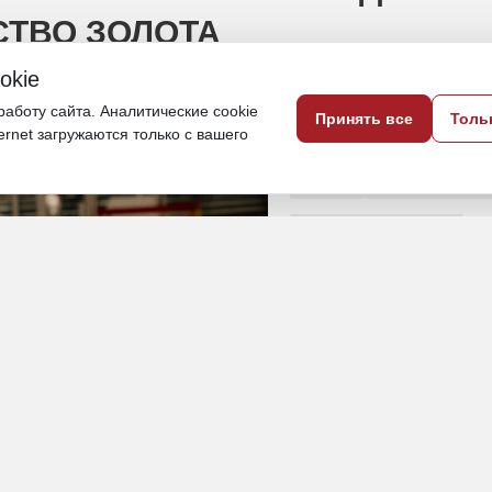
СТВО ЗОЛОТА
okie
 автоклавную линию
аботу сайта. Аналитические cookie
Принять все
Толь
ternet загружаются только с вашего
11 апреля 2025, 10:55
Якутия
Хабаровский к
Экономика и бизнес
ПОДЕЛИТЬСЯ