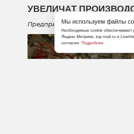
УВЕЛИЧАТ ПРОИЗВОД
Мы используем файлы co
Предприятие запустило вторую
Необходимые cookie обеспечивают р
Яндекс.Метрики, top.mail.ru и LiveIn
согласия.
Подробнее
.