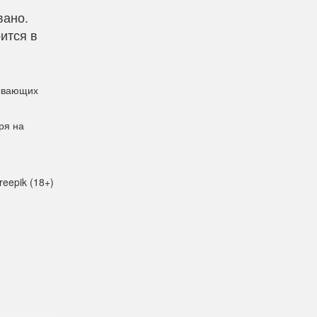
вано.
ится в
тывающих
ря на
reepik (18+)