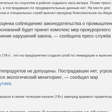
етаться по соцсетям в районе седьмого часа вечера. Позже пресс
н, и пострадавших по предварительным данным нет. На место для
нов и специальных служб выехал прокурор Комсомольска-на-Амур
оценка соблюдению законодательства о промышлен
оснований будет принят комплекс мер прокурорского
нение нарушений закона, — сообщила пресс-служба
х (18+) , что на предприятии создали штаб по ликвидации и выясн
тепродуктов не допущены. Пострадавших нет, угроз
тся экологический мониторинг, — сообщил мэр
утаев
.
казала в своем телеграм-канале (18+) зампред краевого правитель
ие о пожаре, который распространился на обшивку