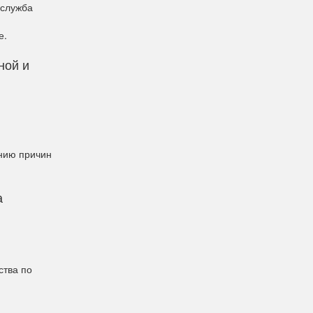
-служба
е.
ной и
ению причин
а
ства по