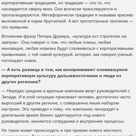
корпоративным традициям, но традиции — это то, что
насаждается сверху вниз. Они всячески транслируются и
пропагандируются. Метафорически традиции я называю красиво
выложенной в парке брусчаткой. А вот протоптанные тропинки —
это привычки.
Вспомним фразу Питера Друкера, «культура ест стратегию на
завтрак». Она говорит о том, что любые планы, любая
инновация, любая новизна будут сталкиваться с корпоративными
привычками, с той самой культурой, которая, как говорил ученый,
поглощает новое.
— А есть разница в том, как воспринимают сложившуюся
корпоративную культуру дальневосточники и люди из
других регионов?
— Нередко средние и крупные компании везут руководителей с
Запада. И в этой ситуации приезжает человек, достаточно часто
выросший в другом регионе, с совершенно иным набором
настроек. Это приводит к тому, что компанию лихорадит и
длительное время бизнес адаптируется под нового
руководителя, меняются сотрудники и внутренние процессы.
Но такое может происходить и при приеме нового местного