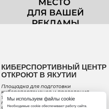
КИБЕРСПОРТИВНЫЙ ЦЕНТР
ОТКРОЮТ В ЯКУТИИ
Площадка для подготовки
киберспортсменов и проведения
турниров появится на базе
Мы используем файлы cookie
молодежного центра «Патриот» в
Необходимые cookie обеспечивают работу сайта.
Якутске