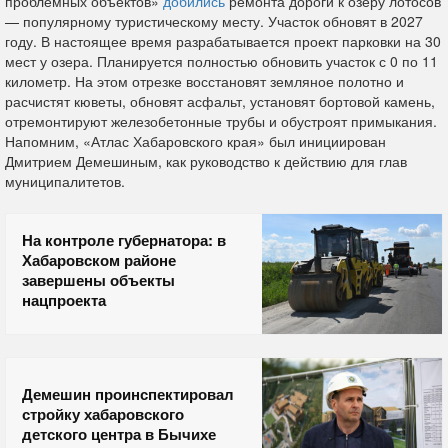
проблемных объектов»
добились
ремонта дороги к озеру лотосов
— популярному туристическому месту. Участок обновят в 2027
году. В настоящее время разрабатывается проект парковки на 30
мест у озера. Планируется полностью обновить участок с 0 по 11
километр. На этом отрезке восстановят земляное полотно и
расчистят кюветы, обновят асфальт, установят бортовой камень,
отремонтируют железобетонные трубы и обустроят примыкания.
Напомним, «Атлас Хабаровского края» был инициирован
Дмитрием Демешиным, как руководство к действию для глав
муниципалитетов.
На контроле губернатора: в
Хабаровском районе
завершены объекты
нацпроекта
Демешин проинспектировал
стройку хабаровского
детского центра в Бычихе