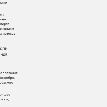
имир
нта
иона
порта.
названием
х потоков
роли
анов
ореплавания
сентябре.
ровского
тоящее
ионам,