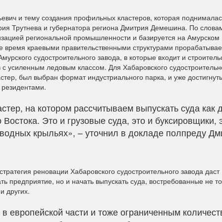
ьевич и тему создания профильных кластеров, которая поднималас
ия Трутнева и губернатора региона Дмитрия Демешина. По слова
изацией региональной промышленности и базируется на Амурском 
е время краевыми правительственными структурами прорабатывае
мурского судостроительного завода, в которые входит и строитель
с усиленным ледовым классом. Для Хабаровского судостроительно
стер, был выбран формат индустриального парка, и уже достигнут
 резидентами.
тер, на котором рассчитываем выпускать суда как 
 Востока. Это и грузовые суда, это и буксировщики, 
дводных крыльях», – уточнил в докладе полпреду Дм
стратегия реновации Хабаровского судостроительного завода даст
ь предприятие, но и начать выпускать суда, востребованные не то
и других.
 в европейской части и тоже ограниченным количест