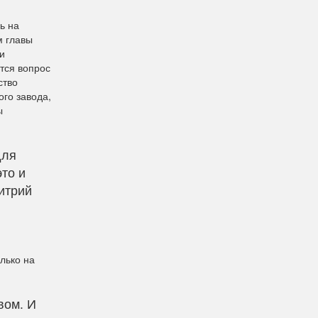
ь на
м главы
и
тся вопрос
ство
го завода,
ы
для
это и
итрий
лько на
вом. И