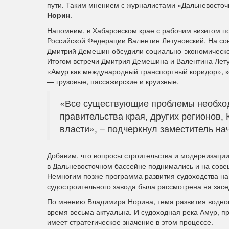
пути. Таким мнением с журналистами «Дальневосто
Норин
.
Напомним, в Хабаровском крае с рабочим визитом п
Российской Федерации Валентин Летуновский. На со
Дмитрий Демешин обсудили социально-экономическое 
Итогом встречи Дмитрия Демешина и Валентина Лету
«Амур как международный транспортный коридор», к
— грузовые, пассажирские и круизные.
«Все существующие проблемы необходи
правительства края, других регионов
власти», – подчеркнул заместитель н
Добавим, что вопросы строительства и модернизаци
в Дальневосточном бассейне поднимались и на сов
Немногим позже программа развития судоходства на
судостроительного завода была рассмотрена на засе
По мнению Владимира Норина, тема развития водног
время весьма актуальна. И судоходная река Амур, 
имеет стратегическое значение в этом процессе.