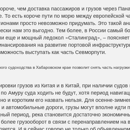
ороче, чем доставка пассажиров и грузов через Пан
е. То есть короче пути по морю между европейской ч
ионами просто невозможно придумать. Это такой ан
чески нам это выгодно. Тем более, в России самый 
ли еще и мощный ледокол «Сталинград», – поясняет
инансирования на развитие портовой инфраструктур
можность выступать как часть Севморпути.
ного судоходства в Хабаровском крае позволит снять часть нагрузки
овки грузов из Китая и в Китай, при наличии судов
 по Амуру суда ходить не будут, хотя период навигац
но и коротким его назвать нельзя. Для осенне-зимне
, и автомобильные дороги, грузы могут вполне идти п
дный период, река становится достаточно экономичн
 более грузооборот в связи с перенаправлением на 
ляется. И я сейчас говорю не только об объявленном