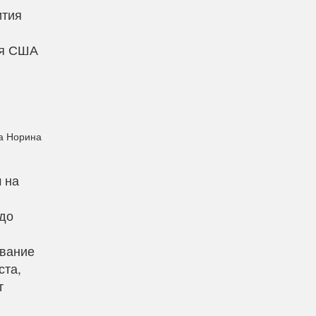
ития
и
ия США
а Норина
 на
адо
ование
ста,
т