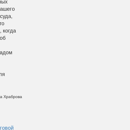
ных
нашего
суда,
то
, когда
 об
ладом
ля
а Храброва
говой