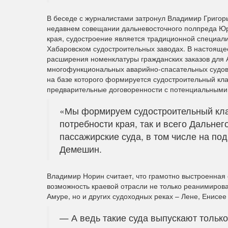
В беседе с журналистами затронул Владимир Григор
недавнем совещании дальневосточного полпреда Юр
края, судостроение является традиционной специал
Хабаровском судостроительных заводах. В настояще
расширения номенклатуры гражданских заказов для А
многофункциональных аварийно-спасательных судов 
на базе которого формируется судостроительный кла
предварительные договоренности с потенциальными
«Мы формируем судостроительный клас
потребности края, так и всего Дальнего
пассажирские суда, в том числе на по
Демешин.
Владимир Норин считает, что грамотно выстроенная 
возможность краевой отрасли не только реанимироват
Амуре, но и других судоходных реках – Лене, Енисее 
— А ведь такие суда выпускают только