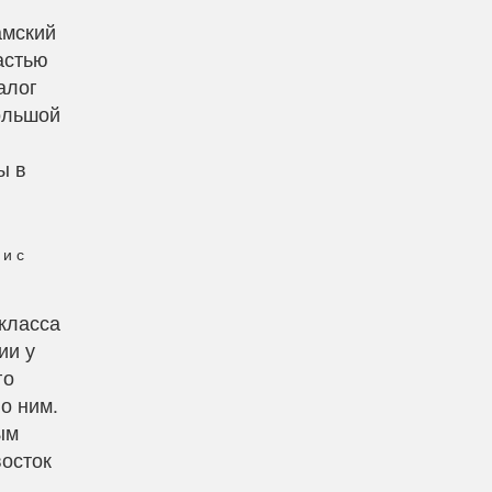
амский
астью
алог
большой
ы в
 и с
 класса
ии у
го
о ним.
ым
восток