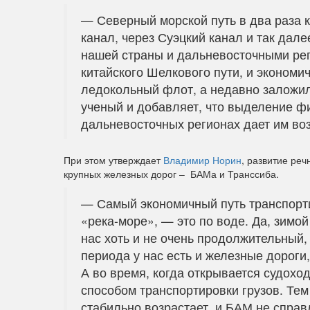
— Северный морской путь в два раза к
канал, через Суэцкий канал и так дале
нашей страны и дальневосточными рег
китайского Шелкового пути, и экономи
ледокольный флот, а недавно заложи
ученый и добавляет, что выделение ф
дальневосточных регионах дает им воз
При этом утверждает
Владимир Норин
, развитие реч
крупных железных дорог – БАМа и Транссиба.
— Самый экономичный путь транспортир
«река-море», — это по воде. Да, зимой
нас хоть и не очень продолжительный, 
периода у нас есть и железные дороги
А во время, когда открывается судохо
способом транспортировки грузов. Тем
стабильно возрастает, и БАМ не справ