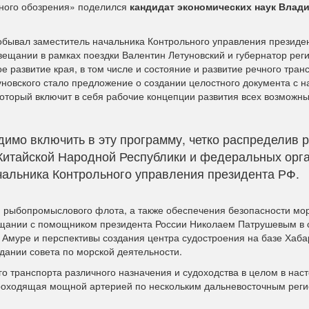
чного обозрения» поделился
кандидат экономических наук Влад
обывал заместитель начальника Контрольного управления президе
вещании в рамках поездки Валентин Летуновский и губернатор рег
развитие края, в том числе и состояние и развитие речного транс
новского стало предложение о создании целостного документа с 
оторый включит в себя рабочие концепции развития всех возможны
мо включить в эту программу, четко распределив 
, Китайской Народной Республики и федеральных орг
ачальника Контрольного управления президента РФ.
и рыбопромыслового флота, а также обеспечения безопасности м
ещании с помощником президента России Николаем Патрушевым в 
 Амуре и перспективы создания центра судостроения на базе Хаба
дании совета по морской деятельности.
о транспорта различного назначения и судоходства в целом в нас
проходящая мощной артерией по нескольким дальневосточным рег