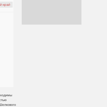
й край
бходимы
стью
 Шелкового