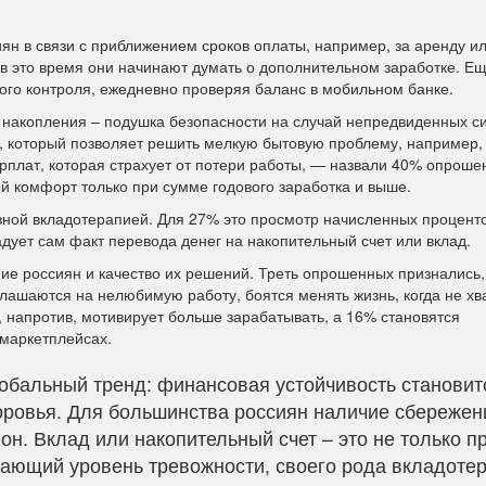
иян в связи с приближением сроков оплаты, например, за аренду и
 в это время они начинают думать о дополнительном заработке. Е
ого контроля, ежедневно проверяя баланс в мобильном банке.
накопления – подушка безопасности на случай непредвиденных си
, который позволяет решить мелкую бытовую проблему, например,
арплат, которая страхует от потери работы, — назвали 40% опроше
й комфорт только при сумме годового заработка и выше.
зной вкладотерапией. Для 27% это просмотр начисленных процент
дует сам факт перевода денег на накопительный счет или вклад.
е россиян и качество их решений. Треть опрошенных признались,
лашаются на нелюбимую работу, боятся менять жизнь, когда не хв
 напротив, мотивирует больше зарабатывать, а 16% становятся
маркетплейсах.
обальный тренд: финансовая устойчивость становит
оровья. Для большинства россиян наличие сбережен
н. Вклад или накопительный счет – это не только п
жающий уровень тревожности, своего рода вкладоте