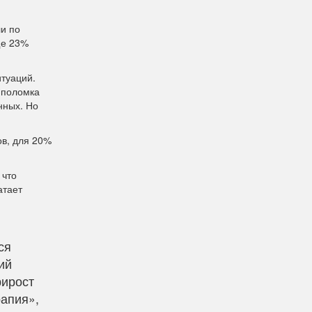
ли по
ще 23%
туаций.
 поломка
нных. Но
ов, для 20%
 что
атает
ся
ий
рирост
рапия»,