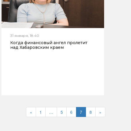
31 января, 18:40
Когда финансовый ангел пролетит
над Хабаровским краем
«
1
…
5
6
7
8
»