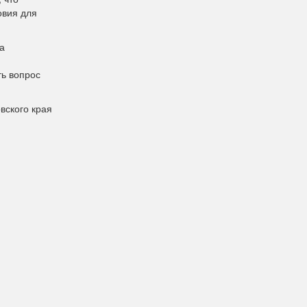
овия для
а
ь вопрос
вского края