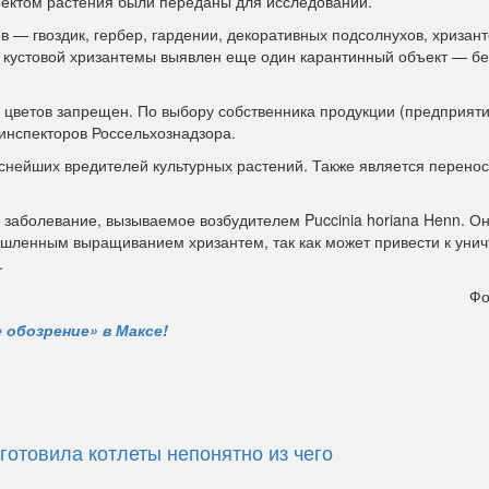
ектом растения были переданы для исследований.
ов — гвоздик, гербер, гардении, декоративных подсолнухов, хризант
х кустовой хризантемы выявлен еще один карантинный объект — б
 цветов запрещен. По выбору собственника продукции (предприяти
инспекторов Россельхознадзора.
аснейших вредителей культурных растений. Также является перено
заболевание, вызываемое возбудителем Puccinia horiana Henn. О
ышленным выращиванием хризантем, так как может привести к уни
.
Фо
 обозрение» в Максе!
готовила котлеты непонятно из чего