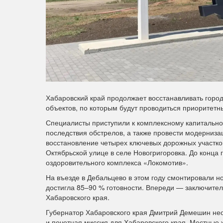
Хабаровский край продолжает восстанавливать горо
объектов, по которым будут проводиться приоритет
Специалисты приступили к комплексному капитально
последствия обстрелов, а также провести модерниз
восстановление четырех ключевых дорожных участков
Октябрьской улице в селе Новогригоровка. До конца
оздоровительного комплекса «Локомотив».
На въезде в Дебальцево в этом году смонтировали н
достигла 85–90 % готовности. Впереди — заключител
Хабаровского края.
Губернатор Хабаровского края Дмитрий Демешин неод
и почетная миссия для Хабаровского края. Местные 