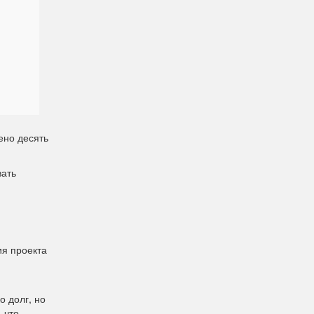
ено десять
вать
ия проекта
 долг, но
 что