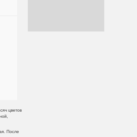
сяч цветов
ной,
ая. После