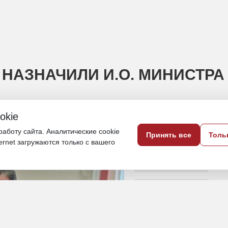
 НАЗНАЧИЛИ И.О. МИНИСТРА
okie
ститель министра Сергей Федоров
аботу сайта. Аналитические cookie
Принять все
Толь
ternet загружаются только с вашего
2 июня, 17:24
Хабаровский край
Политика и власть
ПОДЕЛИТЬСЯ