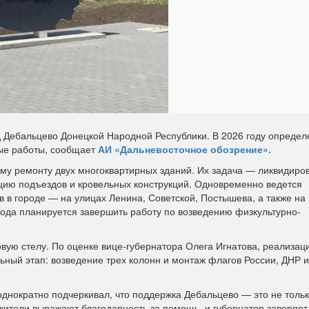
д Дебальцево Донецкой Народной Республики. В 2026 году определ
ные работы, сообщает
АИ «Дальневосточное обозрение».
му ремонту двух многоквартирных зданий. Их задача — ликвидиро
ацию подъездов и кровельных конструкций. Одновременно ведется
 в городе — на улицах Ленина, Советской, Постышева, а также на
 года планируется завершить работу по возведению физкультурно-
овую стелу. По оценке вице‑губернатора Олега Игнатова, реализац
ьный этап: возведение трех колонн и монтаж флагов России, ДНР и
нократно подчеркивал, что поддержка Дебальцево — это не только
жители выражают благодарность за помощь, и губернатор заверяет,