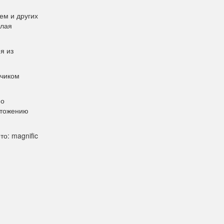
ем и других
елая
я из
счиком
но
чтожению
то: magnific