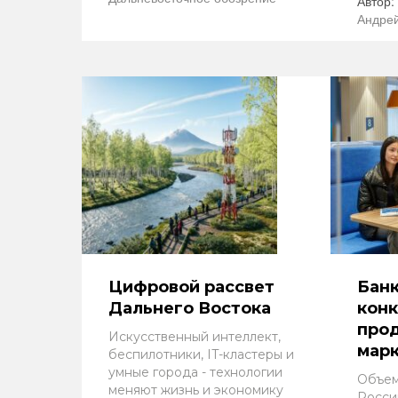
Автор:
Андрей
Цифровой рассвет
Банк
Дальнего Востока
конк
прод
Искусственный интеллект,
мар
беспилотники, IT-кластеры и
умные города - технологии
Объем
меняют жизнь и экономику
Росси