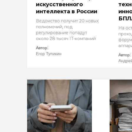
искусственного
техн
интеллекта в России
инно
БПЛ
Ведомство получит 20 новых
полномочий, под
На ос
регулирование попадут
прохо
около 28 тысяч IT-компаний
форум
аппар
Автор:
Егор Тупикин
Автор:
Андрей