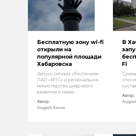
Бесплатную зону wi-fi
В Ха
открыли на
запу
популярной площади
бесп
Хабаровска
Fi
Запуск сигнала обеспечили
Сумма
ПАО «МТС» и региональное
спосо
министерство цифрового
соста
развития и связи
Автор:
Автор:
Андрей
Андрей Канев