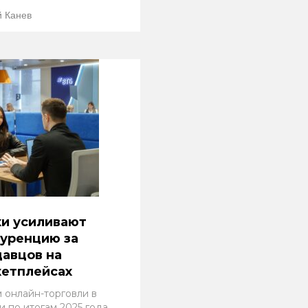
 Канев
и усиливают
уренцию за
авцов на
кетплейсах
 онлайн-торговли в
и по итогам 2025 года