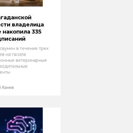
агаданской
сти владелица
 накопила 335
дписаний
свумен в течение трех
ев на гасила
ронные ветеринарные
водительные
енты
 Канев