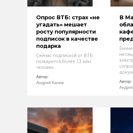
Опрос ВТБ: страх «не
В М
угадать» мешает
обла
росту популярности
кафе
подписок в качестве
пре
подарка
Бизне
месяц
Сейчас подпиской от ВТБ
элект
пользуются более 1,3 млн
сопро
человек
докум
Автор:
Автор:
Андрей Канев
Андрей