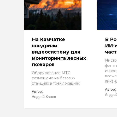
На Камчатке
В Ро
внедрили
ИИ-
видеосистему для
част
мониторинга лесных
Инстр
пожаров
финан
инвес
Оборудование МТС
вложе
размещено на базовых
ликви
станциях в трех локациях
Автор:
Автор:
Андрей
Андрей Канев