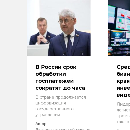
В России срок
Сре
обработки
бизн
госплатежей
края
сократят до часа
инве
виде
В стране продолжается
цифровизация
Лидер
государственного
логист
управления
промы
также
Автор:
Дальневосточное обозрение