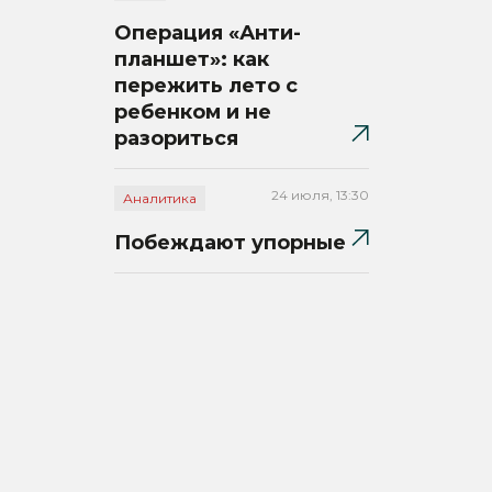
Операция «Анти-
планшет»: как
пережить лето с
ребенком и не
разориться
24 июля, 13:30
Аналитика
Побеждают упорные