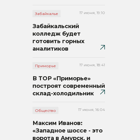
17 июня, 19:10
Забайкалье
Забайкальский
колледж будет
готовить горных
аналитиков
17 июня, 18:41
Приморье
В ТОР «Приморье»
построят современный
склад-холодильник
17 июня, 16:04
Общество
Максим Иванов:
«Западное шоссе - это
ворота в Амурск, и