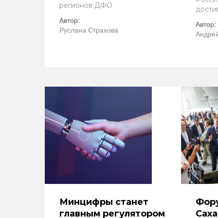
регионов ДФО
достиг
Автор:
Автор:
Руслана Страхова
Андрей
Минцифры станет
Фор
главным регулятором
Саха