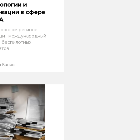
ологии и
вации в сфере
А
тровном регионе
дит международный
 беспилотных
атов
 Канев