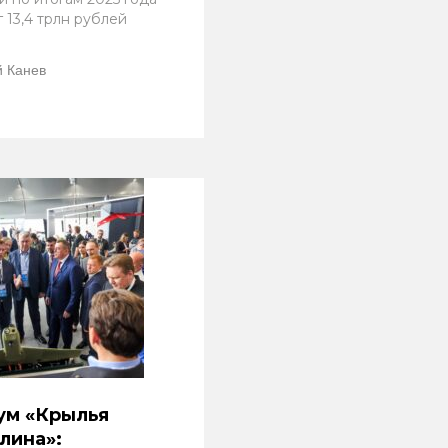
 13,4 трлн рублей
 Канев
ум «Крылья
лина»: