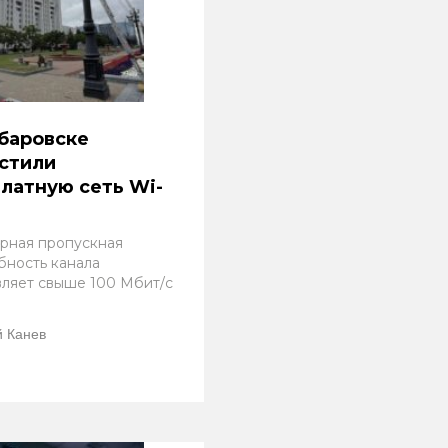
баровске
стили
латную сеть Wi-
рная пропускная
бность канала
вляет свыше 100 Мбит/с
 Канев